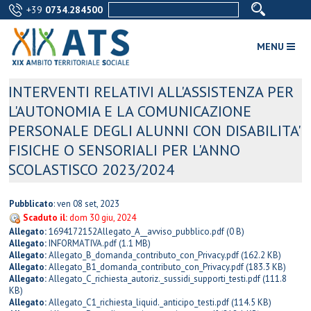
+39
0734.284500
MENU
INTERVENTI RELATIVI ALL'ASSISTENZA PER
L'AUTONOMIA E LA COMUNICAZIONE
PERSONALE DEGLI ALUNNI CON DISABILITA'
FISICHE O SENSORIALI PER L'ANNO
SCOLASTISCO 2023/2024
Pubblicato
: ven 08 set, 2023
Scaduto il:
dom 30 giu, 2024
Allegato:
1694172152Allegato_A__avviso_pubblico.pdf
(0 B)
Allegato:
INFORMATIVA.pdf
(1.1 MB)
Allegato:
Allegato_B_domanda_contributo_con_Privacy.pdf
(162.2 KB)
Allegato:
Allegato_B1_domanda_contributo_con_Privacy.pdf
(183.3 KB)
Allegato:
Allegato_C_richiesta_autoriz._sussidi_supporti_testi.pdf
(111.8
KB)
Allegato:
Allegato_C1_richiesta_liquid._anticipo_testi.pdf
(114.5 KB)