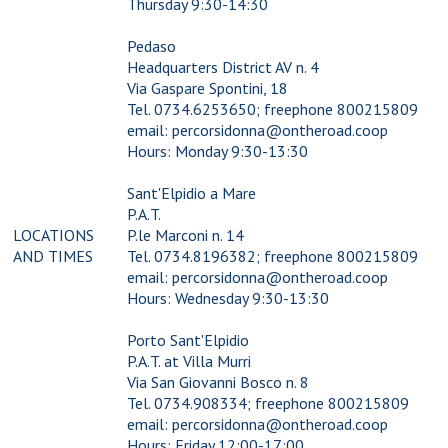
Thursday 9:30-14:30
Pedaso
Headquarters District AV n. 4
Via Gaspare Spontini, 18
Tel. 0734.6253650; freephone 800215809
email: percorsidonna@ontheroad.coop
Hours: Monday 9:30-13:30
Sant'Elpidio a Mare
P.A.T.
LOCATIONS
P.le Marconi n. 14
AND TIMES
Tel. 0734.8196382; freephone 800215809
email: percorsidonna@ontheroad.coop
Hours: Wednesday 9:30-13:30
Porto Sant'Elpidio
P.A.T. at Villa Murri
Via San Giovanni Bosco n. 8
Tel. 0734.908334; freephone 800215809
email: percorsidonna@ontheroad.coop
Hours: Friday 12:00-17:00