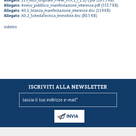
Allegato:
119_Atto_originale_PNNR_M5C2_I_1.2(7).pdf
(183.3 KB)
Allegato:
Avviso_pubblico_manifestazione_interesse.pdf
(553.7 KB)
Allegato:
All.1_Istanza_manifestazione_interesse.doc
(114 KB)
Allegato:
All.2_SchedaTecnica_Immobile.doc
(80.5 KB)
indietro
ISCRIVITI ALLA NEWSLETTER